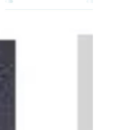
que el aire proyectada para operar en la
estratosfera durante largos...