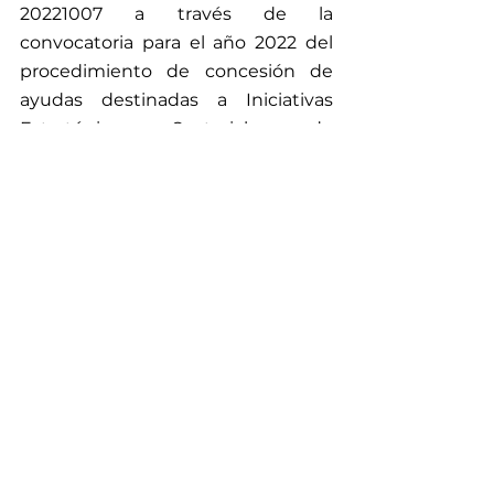
20221007 a través de la 
convocatoria para el año 2022 del 
procedimiento de concesión de 
ayudas destinadas a Iniciativas 
Estratégicas Sectoriales de 
Innovación Empresarial (“Programa 
Tecnológico Aeronáutico”), en el 
marco del Plan de Recuperación, 
Transformación y Resiliencia 
(financiado por fondos Next 
Generation EU, entre ellos el 
Mecanismo de Recuperación y 
Resiliencia). La subvención 
concedida al proyecto es de 
1.551.133,99€ y tiene una duración 
de 2022 a 2024