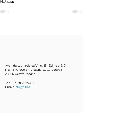
Noticias
Avenida Leonardo da Vinci, 15 - Edificio B, 2ª
Planta Parque Empresarial La Carpetania
28906 Getafe, Mad
rid
Tel: (+34)
91 207 93 00
Email:
info@citd.eu