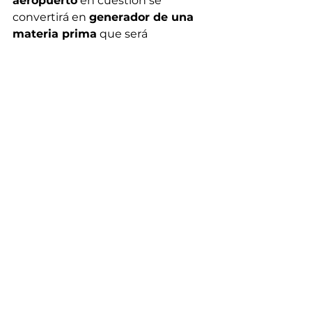
aeropuerto
 en cuestión se 
convertirá en 
generador de una 
materia prima
 que será 
imprescindible
 para el desarrollo 
futuro: 
el CO2
.
¿Por qué captar el CO2?
Es el 
principal factor del 
calentamiento global
 y está 
ligado directamente a sistemas de 
fabricación y transporte, pues se 
libera durante el procesado en las 
factorías o el uso de medios de 
locomoción.
¿Para qué se usaría el 
CO2?
Debido a que los medios de 
transporte y la mayoría de 
procesos industriales producen 